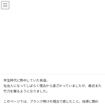
コ
ナ
ン
ビ
テ
ゲ
ン
ー
ツ
シ
へ
ョ
剣道ノート
ス
ン
キ
に
ッ
移
プ
動
トップページ
剣道ノート
１．ごあいさつ
学生時代に熱中していた剣道。
社会人になってしばらく稽古から遠ざかっていましたが、最近また
竹刀を握るようになりました。
このページでは、ブランク明けの稽古で感じたこと、指導に関わ