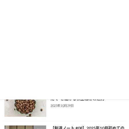
「注文を受けてから焙煎する」受注焙煎スタイ
ルで、圧倒的な鮮度をお届けしています。 「忙
しい毎 […]
続きを読む
最近の投稿
【剣道ノート #09】2026年1月 寒稽古
剣道
2026年2月1日
コーヒー定期便のおすすめは？“焙煎し
秋空珈琲
たて”を届ける秋空珈琲の魅力
2025年10月29日
【剣道ノート #08】2025年10月初めての