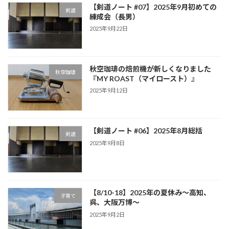
【剣道ノート #07】2025年9月初めての
剣道
練成会（長男）
2025年9月22日
秋空珈琲の焙煎機が新しくなりました
秋空珈琲
『MY ROAST（マイロースト）』
2025年9月12日
【剣道ノート #06】2025年8月総括
剣道
2025年9月8日
【8/10-18】2025年の夏休み～高知、
子育て
呉、大阪万博～
2025年9月2日